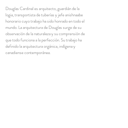
Douglas Cardinal es arquitecto, guardián de la
logia, transportista de tuberías y jefe anishnaabe
honorario cuyo trabajo ha sido honrado en todo el
mundo. La arquitectura de Douglas surge de su
observación de la naturaleza y su comprensión de
que todo funciona a la perfección. Su trabajo ha
definido la arquitectura orgánica, indígena y
canadiense contemporánea.
En reconocimiento a tal trabajo, Douglas Cardinal
ha recibido numerosos premios nacionales e
internacionales, entre ellos: 21 Doctorados
Honoris Causa, Medallas de Oro de Arquitectura
en Canadá y Rusia, y un premio de la
Organización de las Naciones Unidas para la
Educación, la Ciencia y la Cultura (UNESCO) a
la mejor aldea sostenible. También recibió el título
de Oficial de la Orden de Canadá, uno de los
premios más prestigiosos otorgados a un