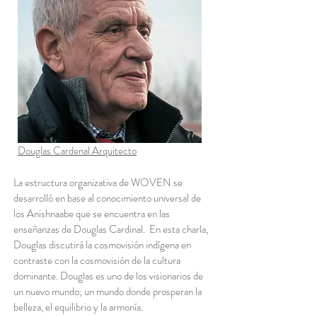
Douglas Cardenal Arquitecto
La estructura organizativa de WOVEN se
desarrolló en base al conocimiento universal de
los Anishnaabe que se encuentra en las
enseñanzas de Douglas Cardinal. En esta charla,
Douglas discutirá la cosmovisión indígena en
contraste con la cosmovisión de la cultura
dominante. Douglas es uno de los visionarios de
un nuevo mundo; un mundo donde prosperan la
belleza, el equilibrio y la armonía.