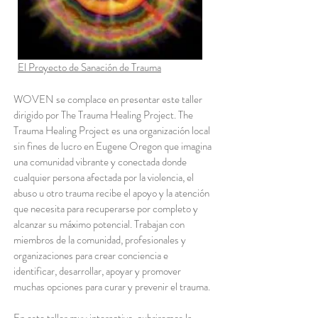
El Proyecto de Sanación de Trauma
WOVEN se complace en presentar este taller
dirigido por The Trauma Healing Project. The
Trauma Healing Project es una organización local
sin fines de lucro en Eugene Oregon que imagina
una comunidad vibrante y conectada donde
cualquier persona afectada por la violencia, el
abuso u otro trauma recibe el apoyo y la atención
que necesita para recuperarse por completo y
alcanzar su máximo potencial. Trabajan con
miembros de la comunidad, profesionales y
organizaciones para crear conciencia e
identificar, desarrollar, apoyar y promover
muchas opciones para curar y prevenir el trauma.