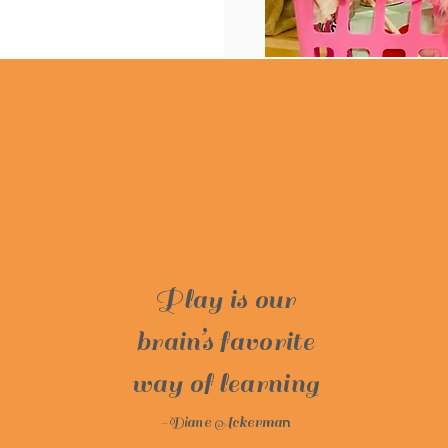
Play is our
brain’s favorite
way of learning
-Diane Ackerma
n