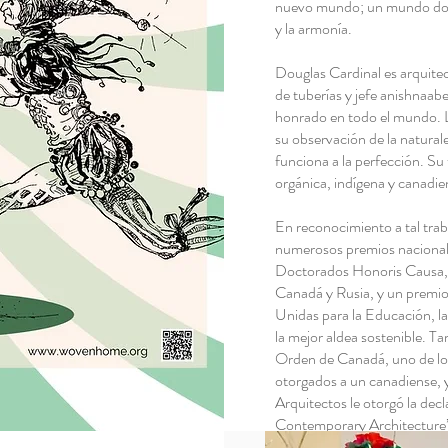
nuevo mundo; un mundo donde
y la armonía.
Douglas Cardinal es arquitect
de tuberías y jefe anishnaab
honrado en todo el mundo. L
su observación de la natura
funciona a la perfección. Su 
orgánica, indígena y canad
En reconocimiento a tal trab
numerosos premios nacionales
Doctorados Honoris Causa, 
Canadá y Rusia, y un premio
Unidas para la Educación, 
la mejor aldea sostenible. Tam
Orden de Canadá, uno de lo
otorgados a un canadiense, y
Arquitectos le otorgó la dec
Contemporary Architecture